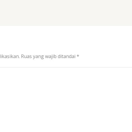
ikasikan.
Ruas yang wajib ditandai
*