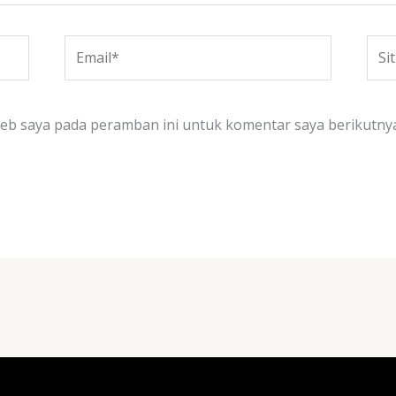
Email*
Situ
We
web saya pada peramban ini untuk komentar saya berikutnya