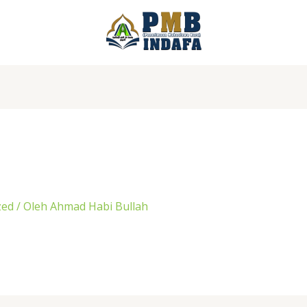
zed
/ Oleh
Ahmad Habi Bullah